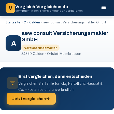
Vergleich-Vergleichen.de
V
Vermittler finden & Versicherungen vergleichen
Startseite
›
C
›
Calden
›
aew consult Versicherungsmakler GmbH
aew consult Versicherungsmakler
GmbH
A
Versicherungsmakler
34379 Calden · Ortsteil Meimbressen
Erst vergleichen, dann entscheiden
Vergleichen Sie Tarife für Kfz, Haftpflicht, Hausrat &
Co. – kostenlos und unverbindlich.
Jetzt vergleichen