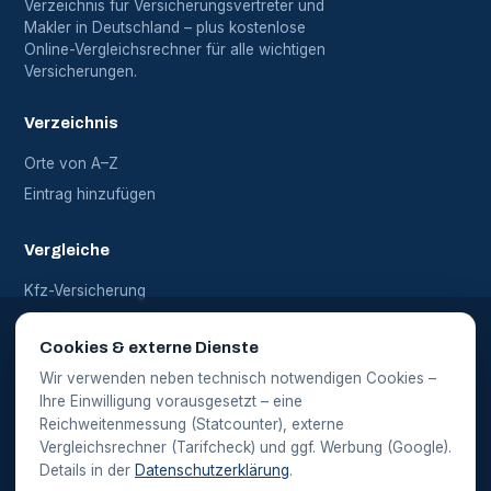
Verzeichnis für Versicherungsvertreter und
Makler in Deutschland – plus kostenlose
Online-Vergleichsrechner für alle wichtigen
Versicherungen.
Verzeichnis
Orte von A–Z
Eintrag hinzufügen
Vergleiche
Kfz-Versicherung
Haftpflicht
Cookies & externe Dienste
Alle Vergleiche
Wir verwenden neben technisch notwendigen Cookies –
Ihre Einwilligung vorausgesetzt – eine
Rechtliches
Reichweitenmessung (Statcounter), externe
Vergleichsrechner (Tarifcheck) und ggf. Werbung (Google).
Impressum
Details in der
Datenschutzerklärung
.
Datenschutz