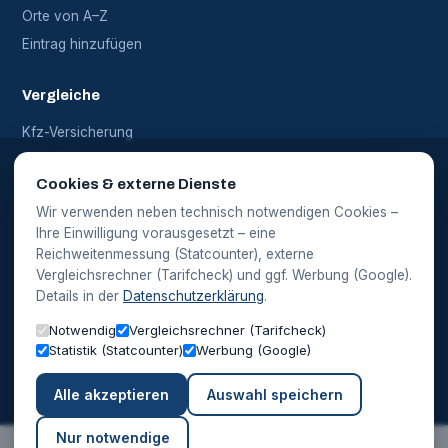
Orte von A–Z
Eintrag hinzufügen
Vergleiche
Kfz-Versicherung
Haftpflicht
Cookies & externe Dienste
Alle Vergleiche
Wir verwenden neben technisch notwendigen Cookies –
Ihre Einwilligung vorausgesetzt – eine
Rechtliches
Reichweitenmessung (Statcounter), externe
Vergleichsrechner (Tarifcheck) und ggf. Werbung (Google).
Impressum
Details in der
Datenschutzerklärung
.
Datenschutz
Notwendig
Vergleichsrechner (Tarifcheck)
Cookie-Einstellungen
Statistik (Statcounter)
Werbung (Google)
Alle akzeptieren
Auswahl speichern
Hinweis: Die Vergleichsrechner auf dieser Website werden in
Kooperation mit einem Partner (Tarifcheck) bereitgestellt. Bei einem
Abschluss über diese Rechner erhalten wir eine Provision – für Sie
Nur notwendige