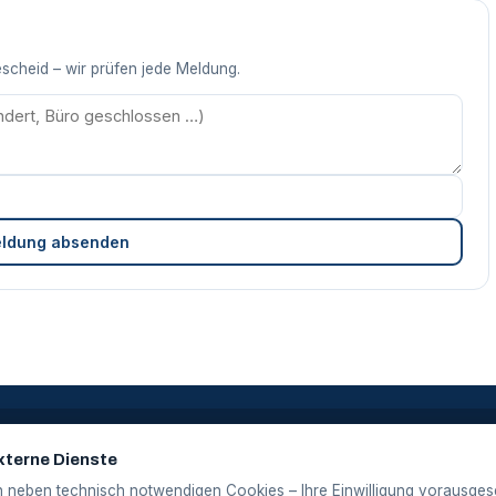
escheid – wir prüfen jede Meldung.
ldung absenden
Verzeichnis
Vergleiche
xterne Dienste
Orte von A–Z
Kfz-Versicherun
 neben technisch notwendigen Cookies – Ihre Einwilligung vorausgese