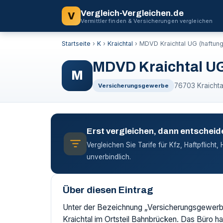
Vergleich-Vergleichen.de
V
Vermittler finden & Versicherungen vergleichen
Startseite
›
K
›
Kraichtal
›
MDVD Kraichtal UG (haftun
MDVD Kraichtal U
M
76703 Kraichtal
Versicherungsgewerbe
Erst vergleichen, dann entscheid
Vergleichen Sie Tarife für Kfz, Haftpflicht
unverbindlich.
Über diesen Eintrag
Unter der Bezeichnung „Versicherungsgewerbe
Kraichtal im Ortsteil Bahnbrücken. Das Büro hat