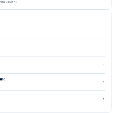
ohne Gewähr.
›
›
›
ung
›
›