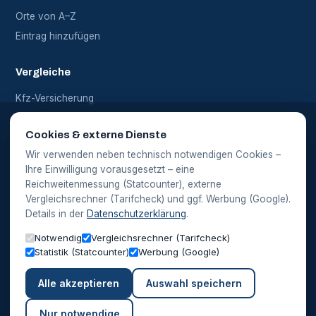
Orte von A–Z
Eintrag hinzufügen
Vergleiche
Kfz-Versicherung
Haftpflicht
Cookies & externe Dienste
Alle Vergleiche
Wir verwenden neben technisch notwendigen Cookies –
Ihre Einwilligung vorausgesetzt – eine
Rechtliches
Reichweitenmessung (Statcounter), externe
Vergleichsrechner (Tarifcheck) und ggf. Werbung (Google).
Impressum
Details in der
Datenschutzerklärung
.
Datenschutz
Notwendig
Vergleichsrechner (Tarifcheck)
Cookie-Einstellungen
Statistik (Statcounter)
Werbung (Google)
Alle akzeptieren
Auswahl speichern
Hinweis: Die Vergleichsrechner auf dieser Website werden in
Kooperation mit einem Partner (Tarifcheck) bereitgestellt. Bei einem
Abschluss über diese Rechner erhalten wir eine Provision – für Sie
Nur notwendige