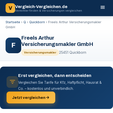
Vergleich-Vergleichen.de
V
Vermittler finden & Versicherungen vergleichen
Startseite
›
Q
›
Quickborn
›
Freels Arthur Versicherungsmakler
GmbH
Freels Arthur
Versicherungsmakler GmbH
F
25451 Quickborn
Versicherungsmakler
Erst vergleichen, dann entscheiden
Vergleichen Sie Tarife für Kfz, Haftpflicht, Hausrat &
Co. – kostenlos und unverbindlich.
Jetzt vergleichen