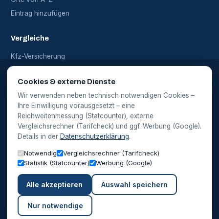
Eintrag hinzufügen
Vergleiche
Kfz-Versicherung
Haftpflicht
Cookies & externe Dienste
Alle Vergleiche
Wir verwenden neben technisch notwendigen Cookies –
Ihre Einwilligung vorausgesetzt – eine
Rechtliches
Reichweitenmessung (Statcounter), externe
Vergleichsrechner (Tarifcheck) und ggf. Werbung (Google).
Impressum
Details in der
Datenschutzerklärung
.
Datenschutz
Notwendig
Vergleichsrechner (Tarifcheck)
Cookie-Einstellungen
Statistik (Statcounter)
Werbung (Google)
Alle akzeptieren
Auswahl speichern
Hinweis: Die Vergleichsrechner auf dieser Website werden in
Kooperation mit einem Partner (Tarifcheck) bereitgestellt. Bei einem
Abschluss über diese Rechner erhalten wir eine Provision – für Sie
Nur notwendige
entstehen dadurch keine Mehrkosten.